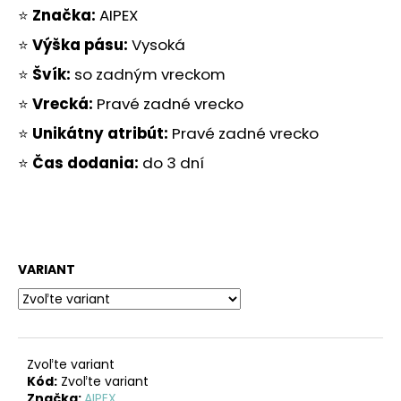
č
⭐
Značka:
AIPEX
a
m
⭐
Výška pásu:
Vysoká
e
⭐
Švík:
so zadným vreckom
⭐
Vrecká:
Pravé zadné vrecko
⭐
Unikátny atribút:
Pravé zadné vrecko
⭐
Čas dodania:
do 3 dní
VARIANT
Zvoľte variant
Kód:
Zvoľte variant
Značka:
AIPEX