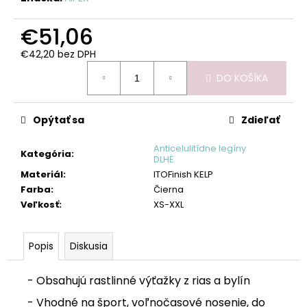
€51,06
€42,20 bez DPH
Jednotková
DO KOŠÍKA
cena:
Opýtať sa
Zdieľať
Anticelulitídne legíny
Kategória
:
DLHÉ
Materiál
:
ITOFinish KELP
Farba
:
Čierna
Veľkosť
:
XS-XXL
Popis
Diskusia
- Obsahujú rastlinné výťažky z rias a bylín
- Vhodné na šport, voľnočasové nosenie, do