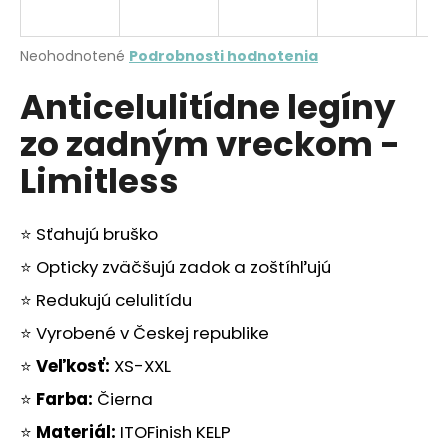
á
j
Priemerné
Neohodnotené
Podrobnosti hodnotenia
s
hodnotenie
Anticelulitídne legíny
produktu
ť
je
?
zo zadným vreckom -
0,0
z
Limitless
5
hviezdičiek.
⭐ Sťahujú bruško
HĽADAŤ
⭐ Opticky zväčšujú zadok a zoštíhľujú
⭐ Redukujú celulitídu
O
⭐ Vyrobené v Českej republike
d
p
⭐
Veľkosť:
XS-XXL
o
⭐
Farba:
Čierna
r
ú
⭐
Materiál:
ITOFinish KELP