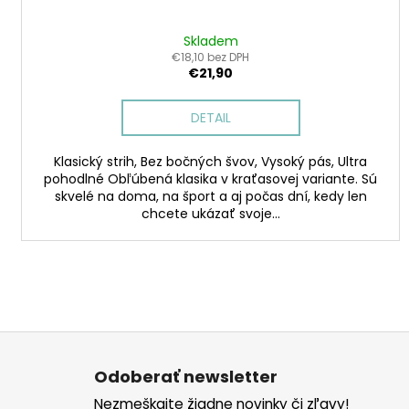
Skladem
€18,10 bez DPH
€21,90
DETAIL
Klasický strih, Bez bočných švov, Vysoký pás, Ultra
pohodlné Obľúbená klasika v kraťasovej variante. Sú
skvelé na doma, na šport a aj počas dní, kedy len
chcete ukázať svoje...
Z
á
Odoberať newsletter
p
Nezmeškajte žiadne novinky či zľavy!