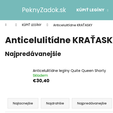
K
Prejsť
na
o
PeknyZadok.sk
KÚPIŤ LEGÍNY
obsah
Späť
Späť
š
do
do
í
Domov
KÚPIŤ LEGÍNY
Anticelulitídne KRAŤASKY
k
obchodu
obchodu
Anticelulitídne KRAŤAS
Najpredávanejšie
Anticelulitídne legíny Quite Queen Shorty
Skladem
€30,40
R
a
Najlacnejšie
Najdrahšie
Najpredávanejšie
d