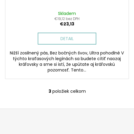
Skladem
€19,12 bez DPH
€23,13
DETAIL
Nižší zosilnený pás, Bez bočných švov, Ultra pohodlné V
týchto kraťasových legínách sa budete cítiť naozaj
kráľovsky a sme si istí, že upútate aj kráľovskú
pozornosť. Tento...
3
položiek celkom
O
v
l
á
d
a
c