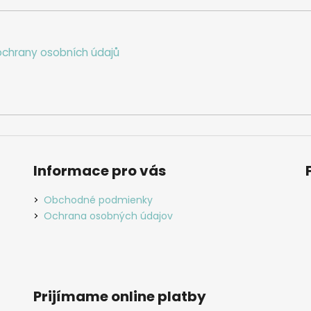
i
e
p
chrany osobních údajů
r
v
k
y
v
ý
p
i
Informace pro vás
s
u
Obchodné podmienky
Ochrana osobných údajov
Prijímame online platby