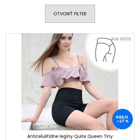
OTVORIŤ FILTER
Kód:
83/XS
€32,11
–27 %
Anticelulitídne legíny Quite Queen Tiny