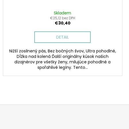
Skladem
€25,12 bez DPH
€30,40
DETAIL
Nižší zosilnený pás, Bez bočných švov, Ultra pohodlné,
Dĺžka nad kolená Ďalší originálny kúsok našich
dizajnérov pre všetky ženy, milujúce pohodlné a
spoľahlivé legíny. Tento...