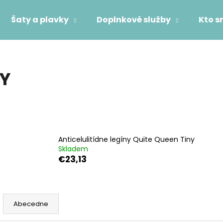
Šaty a plavky
Doplnkové služby
Kto 
Čo potrebujete nájsť?
KY
HĽADAŤ
Odporúčame
Anticelulitídne legíny Quite Queen Tiny
Skladem
€23,13
Abecedne