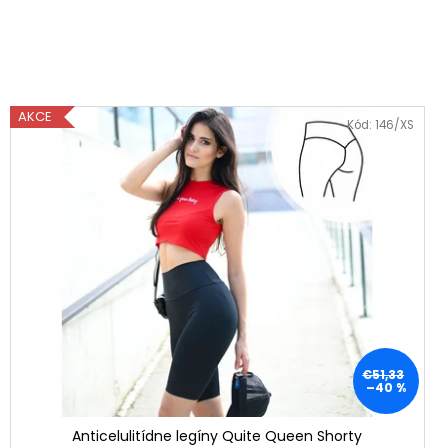
AKCE
Kód:
146/XS
€51,33
–40 %
Anticelulitídne legíny Quite Queen Shorty