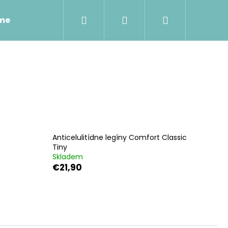
Hľadať
Prihlásenie
Nákupný
sme
Napíšte nám
Tabuľka veľkostí
košík
Anticelulitídne legíny Comfort Classic
Tiny
Skladem
€21,90