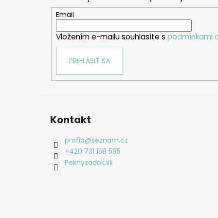
ä
t
Email
i
Vložením e-mailu souhlasíte s
podmínkami o
e
PRIHLÁSIŤ SA
Kontakt
profib
@
seznam.cz
+420 731 158 585
Peknyzadok.sk