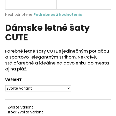
á
j
Priemerné
Neohodnotené
Podrobnosti hodnotenia
s
hodnotenie
Dámske letné šaty
produktu
ť
je
?
CUTE
0,0
z
5
hviezdičiek.
Farebné letné šaty CUTE s jedinečným potlačou
a športovo-elegantným strihom. Nekrčivé,
HĽADAŤ
stálofarebné a ideálne na dovolenku, do mesta
aj na pláž.
VARIANT
O
d
p
o
r
Zvoľte variant
ú
Kód:
Zvoľte variant