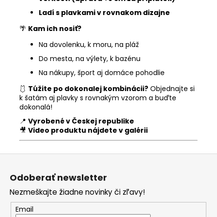
Ladí s plavkami v rovnakom dizajne
🌴
Kam ich nosiť?
Na dovolenku, k moru, na pláž
Do mesta, na výlety, k bazénu
Na nákupy, šport aj domáce pohodlie
🩱
Túžite po dokonalej kombinácii?
Objednajte si
k šatám aj plavky s rovnakým vzorom a buďte
dokonalá!
📍
Vyrobené v Českej republike
🎥
Video produktu nájdete v galérii
Z
á
Odoberať newsletter
p
Nezmeškajte žiadne novinky či zľavy!
ä
t
Email