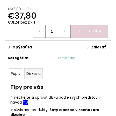
č
a
€45,80
–17 %
m
€37,80
e
€31,24 bez DPH
Jednotková
DO KOŠÍKA
cena:
Opýtať sa
Zdieľať
Kategória
:
Letné šaty
Popis
Diskusia
Tipy pre vás
⭐ nechejte si upravit dlžku podle svých predstáv –
návod
TU
⭐ súvisiace produkty:
šaty a pareo v rovnakom
dizajne