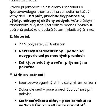
radosť zo života.
Vďaka príjemnému elastickému materiálu a
športovo-elegantnému strihu sa hodia na každý
letný deň –
na pláž, prechádzky pobrežím,
výlety, nákupy aj aktívny oddych
. Vďaka úzkym
ramienkam a výstrihu na chrbte nechajú vyniknúť
opálenú pokožku a dodajú šatám mladistvý šmrnc.
🧵
Materiál:
77 % polyester, 23 % elastan
Nekrčivý a stálofarebný – potlač sa
nevyperie ani po mnohých praniach
Ľahký, priedušný a veľmi príjemný na
pokožke
👗
Strih a vlastnosti:
Športovo-elegantný strih s úzkymi ramienkami
Dokonale sedí v páse a necháva voľnosť pri
pohybe
Možnosť výberu dĺžky – pozrite tabuľku
veľkostí (úprava +9 cm za príplatok)