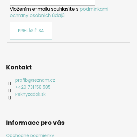
i
Vložením e-mailu souhlasíte s
podmínkami
e
ochrany osobních údajů
PRIHLÁSIŤ SA
Kontakt
profib
@
seznam.cz
+420 731 158 585
Peknyzadok.sk
Informace pro vás
Obchodné podmienky