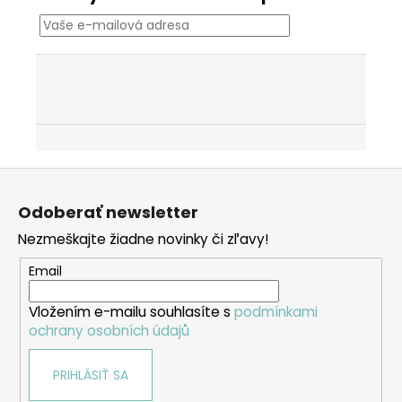
Z
á
Odoberať newsletter
p
Nezmeškajte žiadne novinky či zľavy!
ä
t
Email
i
Vložením e-mailu souhlasíte s
podmínkami
e
ochrany osobních údajů
PRIHLÁSIŤ SA