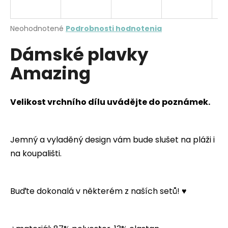
a
á
j
j
í
Priemerné
Neohodnotené
Podrobnosti hodnotenia
s
hodnotenie
t
Dámské plavky
produktu
ť
?
je
?
Amazing
0,0
z
5
hviezdičiek.
Velikost vrchního dílu uvádějte do poznámek.
HĽADAŤ
Jemný a vyladěný design vám bude slušet na pláži i
na koupališti.
O
d
p
Buďte dokonalá v některém z naších setů! ♥
o
r
ú