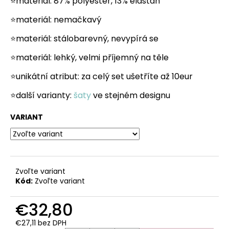
č
⭐materiál: 87% polyester, 13% elastan
a
⭐materiál: nemačkavý
m
e
⭐materiál: stálobarevný, nevypírá se
⭐materiál: lehký, velmi příjemný na těle
⭐unikátní atribut: za celý set ušetříte až 10eur
⭐další varianty:
šaty
ve stejném designu
VARIANT
Zvoľte variant
Kód:
Zvoľte variant
€32,80
€27,11 bez DPH