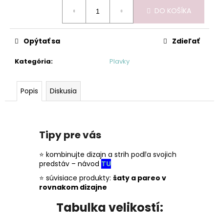
Jednotková
DO KOŠÍKA
cena:
Opýtať sa
Zdieľať
Kategória
:
Plavky
Popis
Diskusia
Tipy pre vás
⭐ kombinujte dizajn a strih podľa svojich
predstáv – návod
TU
⭐ súvisiace produkty:
šaty a pareo v
rovnakom dizajne
Tabulka velikostí: