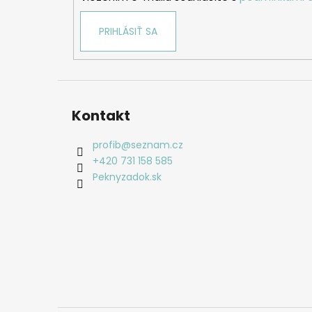
e
PRIHLÁSIŤ SA
Kontakt
profib
@
seznam.cz
+420 731 158 585
Peknyzadok.sk