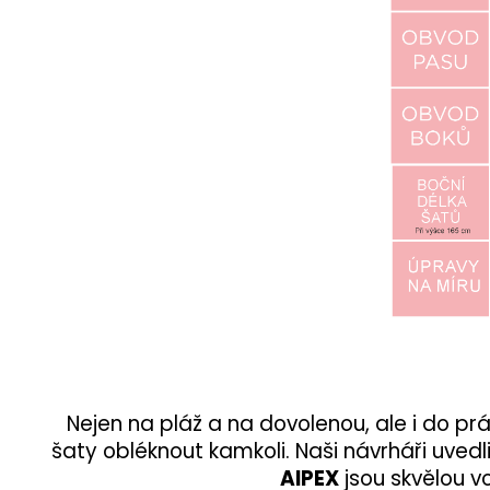
Nejen na pláž a na dovolenou, ale i do p
šaty obléknout kamkoli. Naši návrháři uved
AIPEX
jsou skvělou v