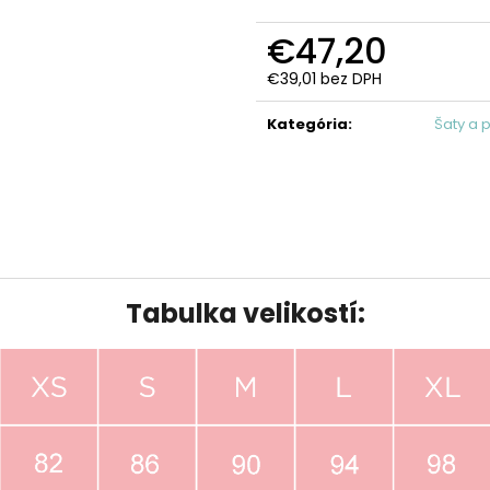
€47,20
€39,01 bez DPH
Jednotková
cena:
Kategória
:
Šaty a 
Tabulka velikostí: