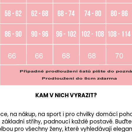
KAM V NICH VYRAZIT?
ráce, na nákup, na sport i pro chvilky domácí po
li základní střihy, padnoucí každé postavě. Bu
olbou pro všechny ženy, které vyhledávají elegan