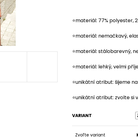
⭐materiál: 77% polyester, 
⭐materiál: nemačkavý, elas
⭐materiál: stálobarevný, n
⭐materiál: lehký, velmi pří
⭐unikátní atribut: šijeme n
⭐unikátní atribut: zvolte si
VARIANT
Zvoľte variant