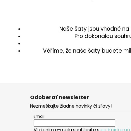
Naše šaty jsou vhodné na d
Pro dokonalou souhru
Věříme, že naše šaty budete milov
Z
á
Odoberať newsletter
p
Nezmeškajte žiadne novinky či zľavy!
ä
t
Email
i
Vložením e-mailu souhlasíte s
podmínkami o