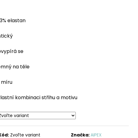
23% elastan
tický
evypírá se
jemný na těle
a míru
 vlastní kombinaci střihu a motivu
Kód:
Zvoľte variant
Značka:
AIPEX