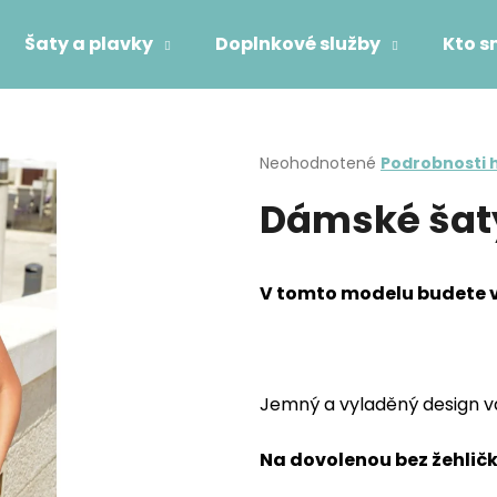
Šaty a plavky
Doplnkové služby
Kto 
Čo potrebujete nájsť?
Priemerné
Neohodnotené
Podrobnosti 
hodnotenie
Dámské šat
produktu
HĽADAŤ
je
0,0
z
5
V tomto modelu budete 
Odporúčame
hviezdičiek.
Jemný a vyladěný design vá
Na dovolenou bez žehličk