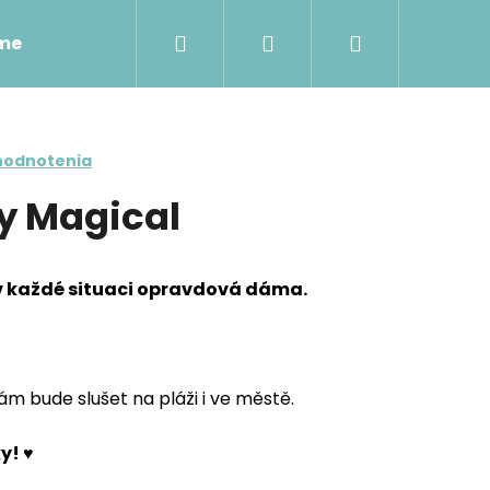
Hľadať
Prihlásenie
Nákupný
sme
Napíšte nám
Tabuľka veľkostí
košík
hodnotenia
y Magical
v každé situaci opravdová dáma.
m bude slušet na pláži i ve městě.
y! ♥