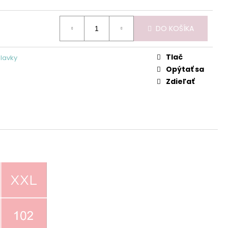
DO KOŠÍKA
Tlač
plavky
Opýtať sa
Zdieľať