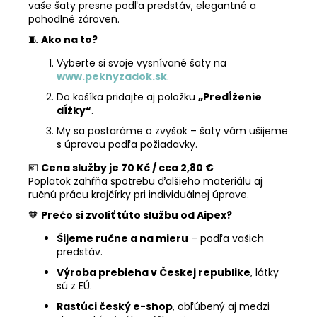
vaše šaty presne podľa predstáv, elegantné a
pohodlné zároveň.
🧵
Ako na to?
Vyberte si svoje vysnívané šaty na
www.peknyzadok.sk
.
Do košíka pridajte aj položku
„Predĺženie
dĺžky“
.
My sa postaráme o zvyšok – šaty vám ušijeme
s úpravou podľa požiadavky.
💶
Cena služby je 70 Kč / cca 2,80 €
Poplatok zahŕňa spotrebu ďalšieho materiálu aj
ručnú prácu krajčírky pri individuálnej úprave.
🧡
Prečo si zvoliť túto službu od Aipex?
Šijeme ručne a na mieru
– podľa vašich
predstáv.
Výroba prebieha v Českej republike
, látky
sú z EÚ.
Rastúci český e-shop
, obľúbený aj medzi