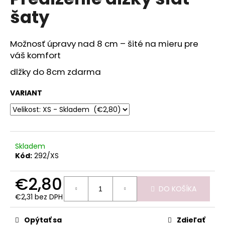
je
á
šaty
0,0
z
j
5
s
hviezdičiek.
Možnosť úpravy nad 8 cm – šité na mieru pre
ť
váš komfort
?
dlžky do 8cm zdarma
VARIANT
HĽADAŤ
Skladem
Kód:
292/XS
O
d
€2,80
p
DO KOŠÍKA
o
€2,31 bez DPH
r
Jednotková
ú
cena:
Opýtať sa
Zdieľať