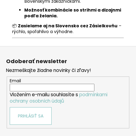
slovenskými zákazníčkami.
Možnosť kombinácie so strihmi a dizajnmi
podľa želania.
📦
Zasielame aj na Slovensko cez Zásielkovňu
–
rýchlo, spoľahlivo a výhodne.
Z
á
Odoberať newsletter
p
Nezmeškajte žiadne novinky či zľavy!
ä
t
Email
i
Vložením e-mailu souhlasíte s
podmínkami
e
ochrany osobních údajů
PRIHLÁSIŤ SA