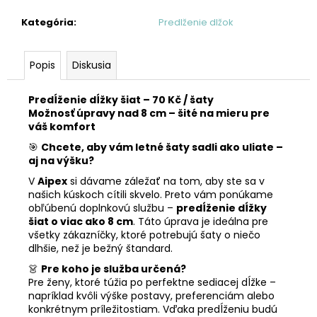
č
a
Kategória
:
Predlženie dlžok
m
e
Popis
Diskusia
Predĺženie dĺžky šiat – 70 Kč / šaty
Možnosť úpravy nad 8 cm – šité na mieru pre
váš komfort
🎯
Chcete, aby vám letné šaty sadli ako uliate –
aj na výšku?
V
Aipex
si dávame záležať na tom, aby ste sa v
našich kúskoch cítili skvelo. Preto vám ponúkame
obľúbenú doplnkovú službu –
predĺženie dĺžky
šiat o viac ako 8 cm
. Táto úprava je ideálna pre
všetky zákazníčky, ktoré potrebujú šaty o niečo
dlhšie, než je bežný štandard.
👗
Pre koho je služba určená?
Pre ženy, ktoré túžia po perfektne sediacej dĺžke –
napríklad kvôli výške postavy, preferenciám alebo
konkrétnym príležitostiam. Vďaka predĺženiu budú